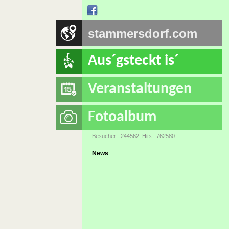
stammersdorf.com
Aus´gsteckt is´
Veranstaltungen
Fotoalbum
Besucher : 244562, Hits : 762580
News