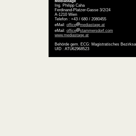
Mediastage
Ing. Philipp Caha
Ferdinand-Platzer-Gasse 3/2/24
A-1210 Wien
Telefon : +43 / 680 / 2080455
eMail:
office
mediastage.at
eMail:
office
stammersdorf.com
www.mediastage.at
Behörde gem. ECG: Magistratisches Bezirksa
UID : ATU62968523